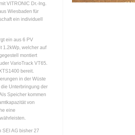
mit VITRONIC Dr.-Ing.
aus Wiesbaden für
haft ein individuell
gt ein aus 6 PV
t 1.2kWp, welcher auf
egestell montiert
tuder VarioTrack VT65.
XTS1400 bereit.
derungen in der Wüste
die Unterbringung der
t. Als Speicher kommen
mtkapazität von
he eine
währleisten.
h SEI AG bisher 27