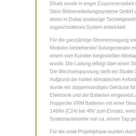
Dhabi wurde in enger Zusammenarbeit 
Stein Bildverarbeitungssysteme GmbH 
deren in Dubai ansässige Tochtergesellsc
zugeschnittenes System entwickelt.
Für die ganzjährige Stromerzeugung sor
Modulen bestehender Solargenerator mi
einem vom Kunden beigestellten Montag
wurde. Die Ladung erfolgt über einen S
Die Wechselspannung stellt ein Studer 
Aufgrund der harten klimatischen Anfor
wurde ein doppelwandiges Gehäuse für 
Elektronik und der Batterien eingesetz
Hoppecke VRM Batterien mit einer Gesa
146Ah (C24) bei 48V zum Einsatz, welc
Systemautonomie von ca. einem Tag ge
Für die erste Projektphase wurden durc