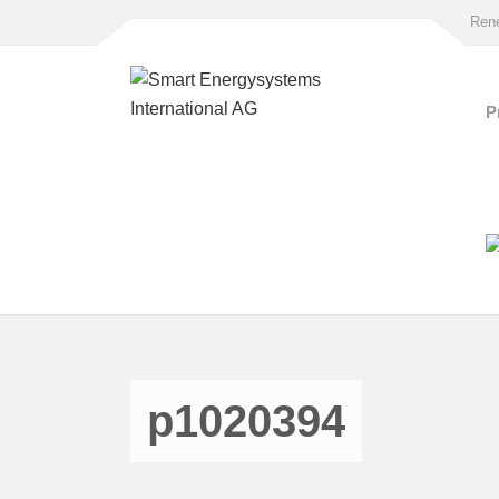
Rene
P
p1020394