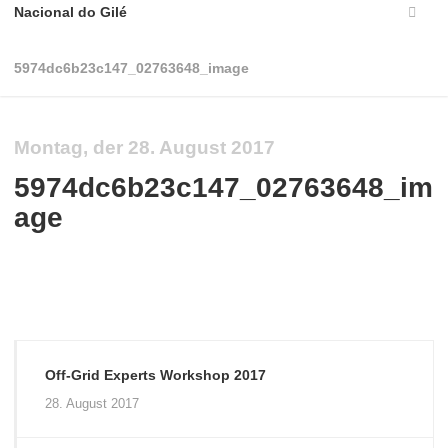
Nacional do Gilé
5974dc6b23c147_02763648_image
Montag, der 28. August 2017
5974dc6b23c147_02763648_im
age
Off-Grid Experts Workshop 2017
28. August 2017