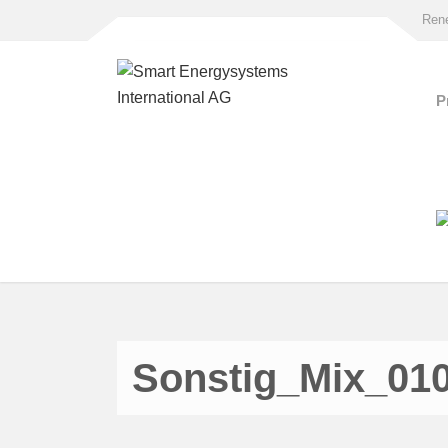
Rene
P
Sonstig_Mix_01