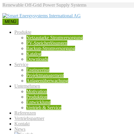
Renewable Off-Grid Power Supply Systems
MENÜ
Produkte
Netzautarke Stromversorgung
PV-Speicherlösungen
Backup-Stromversorgung
Katalog
Downloads
Service
Engineering
Projektmanagement
Anlagenüberwachung
Unternehmen
Motivation
Produktion
Entwicklung
Vertrieb & Service
Referenzen
Vertriebspartner
Kontakt
News