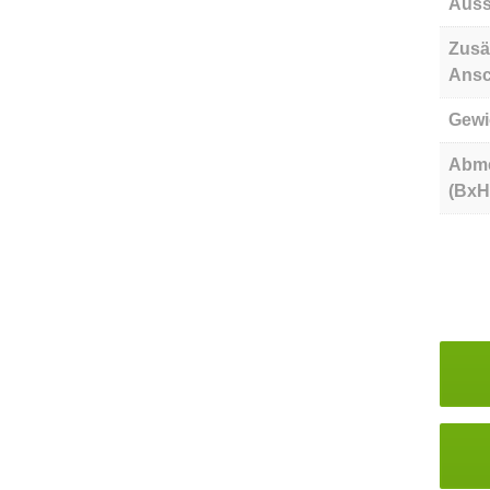
Auss
Zusä
Ansc
Gewi
Abm
(BxH