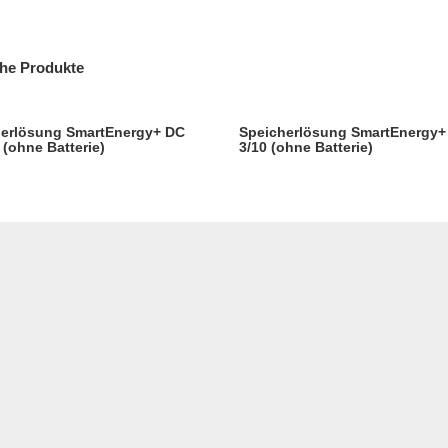
he Produkte
herlösung SmartEnergy+ DC
Speicherlösung SmartEnergy+
 (ohne Batterie)
3/10 (ohne Batterie)