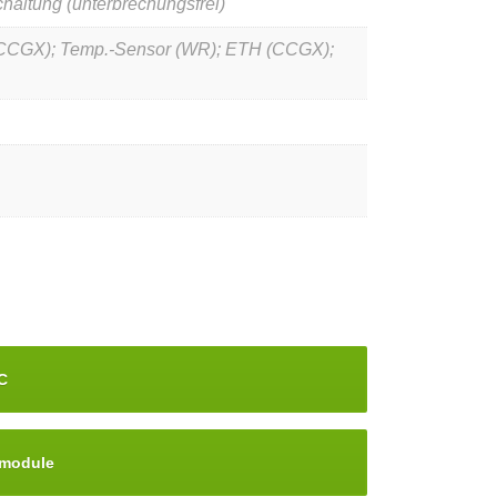
ltung (unterbrechungsfrei)
(CCGX); Temp.-Sensor (WR); ETH (CCGX);
C
emodule