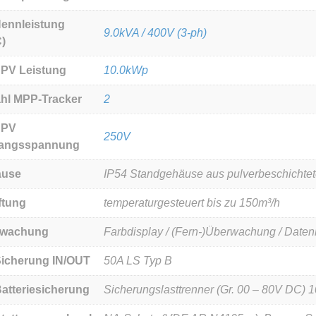
ennleistung
9.0kVA / 400V (3-ph)
C)
 PV Leistung
10.0kWp
hl MPP-Tracker
2
 PV
250V
angsspannung
äuse
IP54 Standgehäuse aus pulverbeschichtet
ftung
temperaturgesteuert bis zu 150m³/h
rwachung
Farbdisplay / (Fern-)Überwachung / Date
icherung IN/OUT
50A LS Typ B
atteriesicherung
Sicherungslasttrenner (Gr. 00 – 80V DC) 