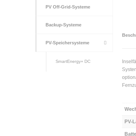
PV Off-Grid-Systeme
Backup-Systeme
Besch
PV-Speichersysteme
SmartEnergy+ DC
Inself
System
option
Fernzu
Wech
PV-L
Batt