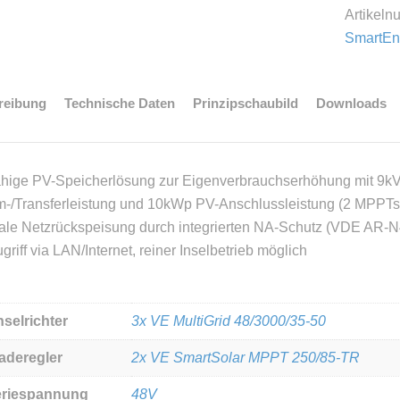
Artikel
SmartEn
reibung
Technische Daten
Prinzipschaubild
Downloads
ähige PV-Speicherlösung zur Eigenverbrauchserhöhung mit 9k
-/Transferleistung und 10kWp PV-Anschlussleistung (2 MPPTs)
ale Netzrückspeisung durch integrierten NA-Schutz (VDE AR-N4
griff via LAN/Internet, reiner Inselbetrieb möglich
selrichter
3x VE MultiGrid 48/3000/35-50
aderegler
2x VE SmartSolar MPPT 250/85-TR
eriespannung
48V