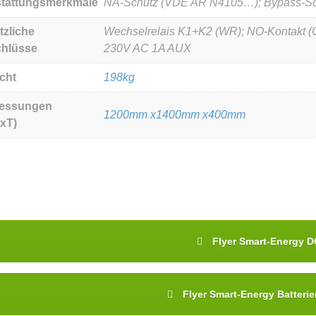
tattungsmerkmale
NA-Schutz (VDE AR N4105…); Bypass-Scha
tzliche
Wechselrelais K1+K2 (WR); NO-Kontakt 
hlüsse
230V AC 1A AUX
cht
198kg
essungen
1200mm x1400mm x400mm
xT)
Flyer Smart-Energy D
Flyer Smart-Energy Batteri