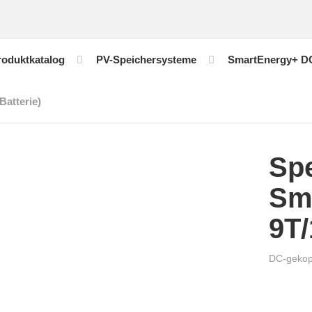
roduktkatalog
PV-Speichersysteme
SmartEnergy+ D
atterie)
Sp
Sm
9T/
DC-gekop