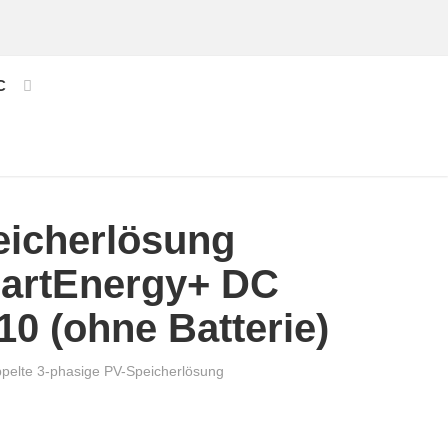
C
eicherlösung
artEnergy+ DC
10 (ohne Batterie)
pelte 3-phasige PV-Speicherlösung