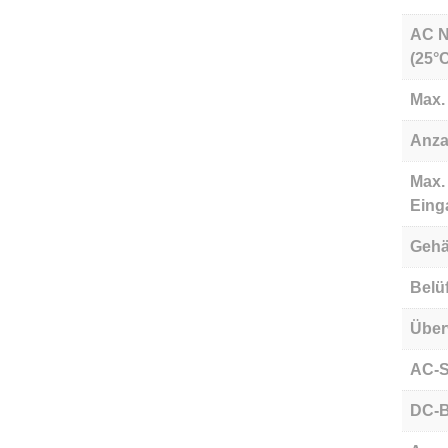
AC N
(25°
Max.
Anza
Max.
Eing
Geh
Belü
Übe
AC-S
DC-B