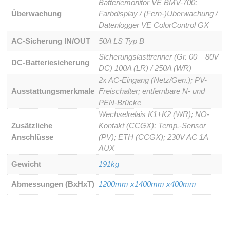
Batteriemonitor VE BMV-700;
Überwachung
Farbdisplay / (Fern-)Überwachung /
Datenlogger VE ColorControl GX
AC-Sicherung IN/OUT
50A LS Typ B
Sicherungslasttrenner (Gr. 00 – 80V
DC-Batteriesicherung
DC) 100A (LR) / 250A (WR)
2x AC-Eingang (Netz/Gen.); PV-
Ausstattungsmerkmale
Freischalter; entfernbare N- und
PEN-Brücke
Wechselrelais K1+K2 (WR); NO-
Zusätzliche
Kontakt (CCGX); Temp.-Sensor
Anschlüsse
(PV); ETH (CCGX); 230V AC 1A
AUX
Gewicht
191kg
Abmessungen (BxHxT)
1200mm x1400mm x400mm