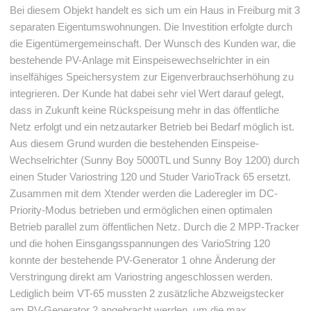
Bei diesem Objekt handelt es sich um ein Haus in Freiburg mit 3
separaten Eigentumswohnungen. Die Investition erfolgte durch
die Eigentümergemeinschaft. Der Wunsch des Kunden war, die
bestehende PV-Anlage mit Einspeisewechselrichter in ein
inselfähiges Speichersystem zur Eigenverbrauchserhöhung zu
integrieren. Der Kunde hat dabei sehr viel Wert darauf gelegt,
dass in Zukunft keine Rückspeisung mehr in das öffentliche
Netz erfolgt und ein netzautarker Betrieb bei Bedarf möglich ist.
Aus diesem Grund wurden die bestehenden Einspeise-
Wechselrichter (Sunny Boy 5000TL und Sunny Boy 1200) durch
einen Studer Variostring 120 und Studer VarioTrack 65 ersetzt.
Zusammen mit dem Xtender werden die Laderegler im DC-
Priority-Modus betrieben und ermöglichen einen optimalen
Betrieb parallel zum öffentlichen Netz. Durch die 2 MPP-Tracker
und die hohen Einsgangsspannungen des VarioString 120
konnte der bestehende PV-Generator 1 ohne Änderung der
Verstringung direkt am Variostring angeschlossen werden.
Lediglich beim VT-65 mussten 2 zusätzliche Abzweigstecker
am PV-Generator 2 angebracht werden, um die max.