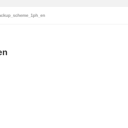
ackup_scheme_1ph_en
en