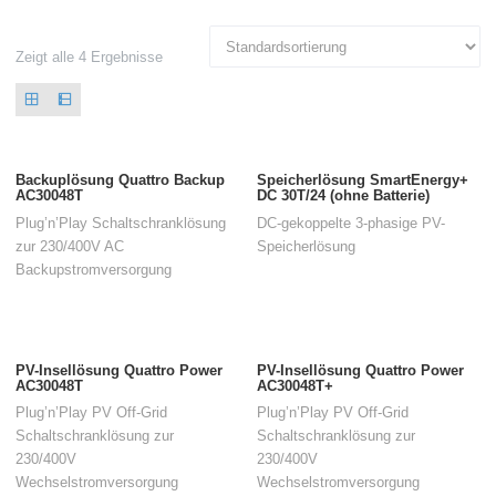
Zeigt alle 4 Ergebnisse
Backuplösung Quattro Backup
Speicherlösung SmartEnergy+
AC30048T
DC 30T/24 (ohne Batterie)
Plug’n’Play Schaltschranklösung
DC-gekoppelte 3-phasige PV-
zur 230/400V AC
Speicherlösung
Backupstromversorgung
PV-Insellösung Quattro Power
PV-Insellösung Quattro Power
AC30048T
AC30048T+
Plug’n’Play PV Off-Grid
Plug’n’Play PV Off-Grid
Schaltschranklösung zur
Schaltschranklösung zur
230/400V
230/400V
Wechselstromversorgung
Wechselstromversorgung