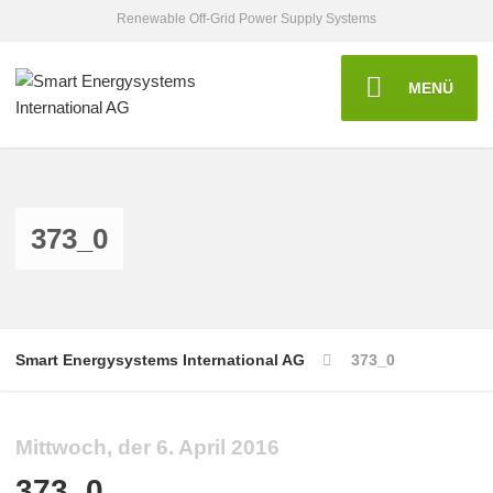
Renewable Off-Grid Power Supply Systems
MENÜ
373_0
Smart Energysystems International AG
373_0
Mittwoch, der 6. April 2016
373_0